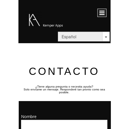
Kemper Apps
CONTACTO
¿Tiene alguna pregunta o necesita ayuda?
Solo envíame un mensaje. Responderé tan pronto como sea
posible.
Nombre